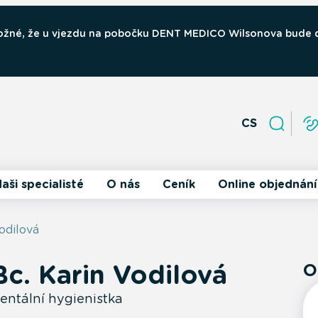
 možné, že u vjezdu na pobočku DENT MEDICO Wilsonova bude
CS
aši specialisté
O nás
Ceník
Online objednání
odilová
Bc. Karin Vodilová
O
entální hygienistka