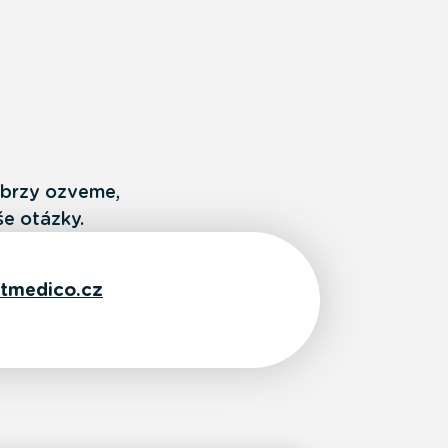
m brzy ozveme,
e otázky.
tmedico.cz