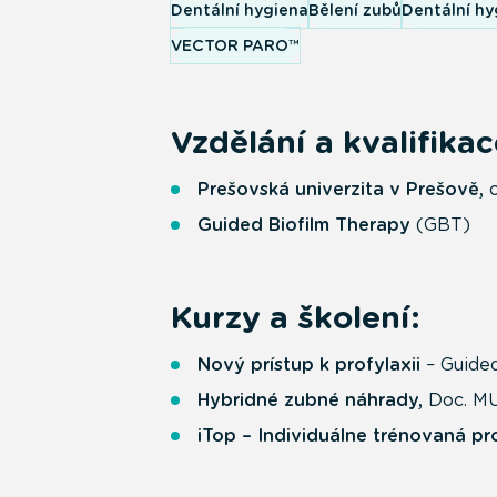
Dentální hygiena
Bělení zubů
Dentální hy
VECTOR PARO™
Vzdělání a kvalifikac
Prešovská univerzita v Prešově,
o
Guided Biofilm Therapy
(GBT)
Kurzy a školení:
Nový prístup k profylaxii
– Guide
Hybridné zubné náhrady,
Doc. MU
iTop – Individuálne trénovaná pr