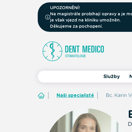
UPOZORNĚNÍ!
Na magistrále probíhají opravy a je
je však vjezd na kliniku umožněn.
Děkujeme za pochopení.
Služby
N
Naši specialisté
Bc. Karin V
D