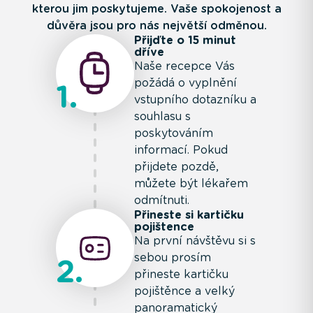
kterou jim poskytujeme. Vaše spokojenost a
důvěra jsou pro nás největší odměnou.
Přijďte o 15 minut
dříve
Naše recepce Vás
požádá o vyplnění
1
vstupního dotazníku a
souhlasu s
poskytováním
informací. Pokud
přijdete pozdě,
můžete být lékařem
odmítnuti.
Přineste si kartičku
pojištence
Na první návštěvu si s
sebou prosím
2
přineste kartičku
pojištěnce a velký
panoramatický