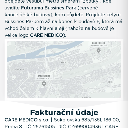
obejděte vestibul metra směrem “zpátky”, kde
uvidíte
Futurama Bussines Park
(červené
kancelářské budovy), kam půjdete. Projdete celým
Bussines Parkem až na konec k budově F, která má
vchod čelem k hlavní aleji (nahoře na budově je
velké logo
CARE MEDICO
).
Fakturační údaje
CARE MEDICO s.r.o.
| Sokolovská 685/136f, 186 00,
Praha 8 | IČ: 26761505, DIČ: CZ699004936 | CARE