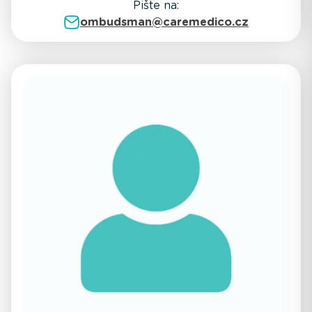
Pište na:
ombudsman@caremedico.cz