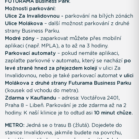
FUTURAMA Business Park
.
Možnosti parkování:
Ulice Za Invalidovnou -
parkování na bílých zónách
Ulice Molákova
– další možnost parkování z druhé
strany Business Parku.
Modré zóny
– zaparkovat můžete přes mobilní
aplikaci (např. MPLA), a to až na 3 hodiny.
Parkovací automaty
– pokud nemáte aplikaci,
zaplaťte parkovné v automatu, který se nachází
po
levé straně hned za přejezdem kolejí
v ulici Za
Invalidovnou, nebo je také parkovací automat
v ulici
Molákova z druhé strany Futurama Business Parku
(kousek od vchodu do metra).
Zdarma v Kauflandu
– adresa: Voctářova 2401,
Praha 8 – Libeň. Parkování je zde zdarma až na 2
hodiny. K naší klinice je to odtud asi
10 minut chůze.
METRO:
Jedná se o trasu B (žlutá). Dojedete do
stanice Invalidovna, jakmile budete na povrchu,