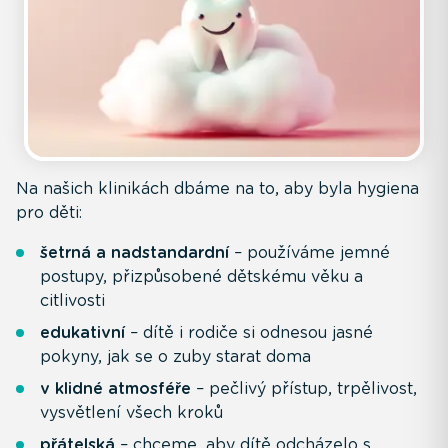
Na našich klinikách dbáme na to, aby byla hygiena
pro děti:
šetrná a nadstandardní
– používáme jemné
postupy, přizpůsobené dětskému věku a
citlivosti
edukativní
– dítě i rodiče si odnesou jasné
pokyny, jak se o zuby starat doma
v klidné atmosféře
– pečlivý přístup, trpělivost,
vysvětlení všech kroků
přátelská
– chceme, aby dítě odcházelo s