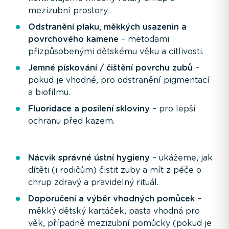
mezizubní prostory.
Odstranění plaku, měkkých usazenin a
povrchového kamene
– metodami
přizpůsobenými dětskému věku a citlivosti.
Jemné pískování / čištění povrchu zubů
–
pokud je vhodné, pro odstranění pigmentací
a biofilmu.
Fluoridace a posílení skloviny
– pro lepší
ochranu před kazem.
Nácvik správné ústní hygieny
– ukážeme, jak
dítěti (i rodičům) čistit zuby a mít z péče o
chrup zdravý a pravidelný rituál.
Doporučení a výběr vhodných pomůcek
–
měkký dětský kartáček, pasta vhodná pro
věk, případně mezizubní pomůcky (pokud je