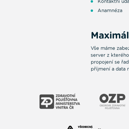
Kontaktní úda
Anamnéza
Maximál
Vše máme zabezp
server z kterého
propojení se řad
příjmení a data 