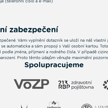
je (telefonní číslo a e-mail)
ní zabezpečení
ečené. Vámi vyplnění dotazník se uloží na náš vlastní 
 se automaticka a sám propojí s Vaší osobní kartou. Tot
í podle jména, příjmení a rodného čísla. V případě cizin
narození. Proto těmto údajům věnujte maximální pozorno
Spolupracujeme