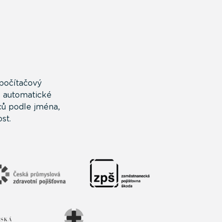
počítačový
o automatické
ců podle jména,
st.