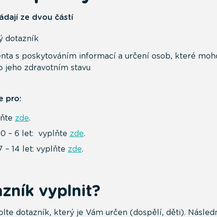
ádají ze dvou částí
 dotazník
enta s poskytováním informací a určení osob, které moh
o jeho zdravotním stavu
e pro:
lňte
zde
.
0 – 6 let: vyplňte
zde
.
 – 14 let: vyplňte
zde
.
zník vyplnit?
volte dotazník, který je Vám určen (dospělí, děti). Násle