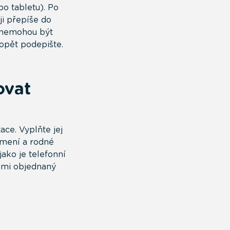
o tabletu). Po
ji přepíše do
u/nemohou být
opět podepište.
ovat
ce. Vyplňte jej
jmení a rodné
ako je telefonní
Vámi objednaný