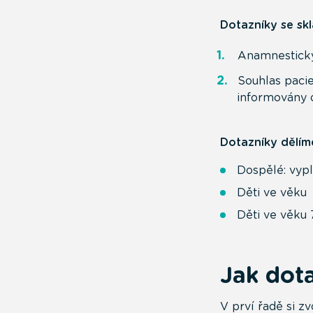
Dotazníky se skl
Anamnestický
Souhlas paci
informovány 
Dotazníky dělím
Dospělé: vyp
Děti ve věku 
Děti ve věku 7
Jak dota
V prví řadě si z