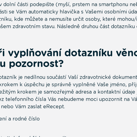
v dolní části podepište (myší, prstem na smartphonu neb
ásti se Vám automaticky hlavička s Vašemi osobními úda
azníku, kde můžete a nemusíte určit osoby, které moho
ašem zdravotním stavu. Následně druhou část dotazníku 
i vyplňování dotazníku věn
u pozornost?
azník je nedílnou součástí Vaší zdravotnické dokumenta
 krokem k úspěchu je správně vyplněné Vaše jméno, pří
ležitým krokem je samozřejmě adresa a kontaktní údaje j
Bez telefonního čísla Vás nebudeme moci upozornit na 
n nebo Vám zaslat eRecept.
ní a rodné číslo