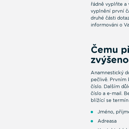
řádně vyplňte a 
vyplnění první č
druhé části dot
informováni o V
Čemu př
zvýšeno
Anamnestický dot
pečlivě. Prvním
číslo. Dalším dů
číslo a e-mail. 
blížící se termí
Jméno, příjme
Adreasa