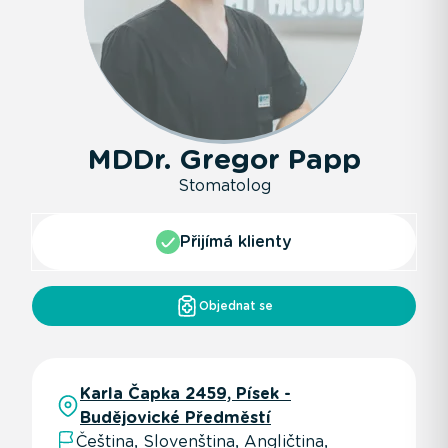
MDDr. Gregor Papp
Stomatolog
Přijímá klienty
Objednat se
Karla Čapka 2459, Písek -
Budějovické Předměstí
Čeština, Slovenština, Angličtina,