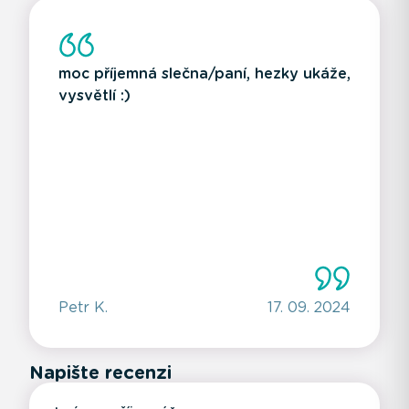
moc příjemná slečna/paní, hezky ukáže,
vysvětlí :)
Petr K.
17. 09. 2024
Napište recenzi