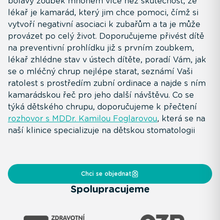
bolavý zoubek mnohem více než skutečnost, že
lékař je kamarád, který jim chce pomoci, čímž si
vytvoří negativní asociaci k zubařům a ta je může
provázet po celý život. Doporučujeme přivést dítě
na preventivní prohlídku již s prvním zoubkem,
lékař zhlédne stav v ústech dítěte, poradí Vám, jak
se o mléčný chrup nejlépe starat, seznámí Vaši
ratolest s prostředím zubní ordinace a najde s ním
kamarádskou řeč pro jeho další návštěvu. Co se
týká dětského chrupu, doporučujeme k přečtení
rozhovor s MDDr. Kamilou Foglarovou
, která se na
naší klinice specializuje na dětskou stomatologii
Chci se objednat
Spolupracujeme