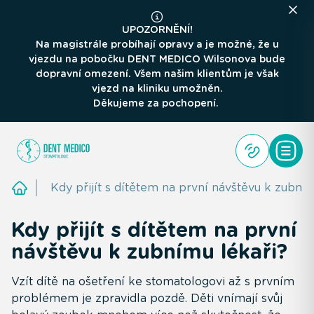
UPOZORNĚNÍ!
Na magistrále probíhají opravy a je možné, že u
vjezdu na pobočku DENT MEDICO Wilsonova bude
dopravní omezení. Všem našim klientům je však
vjezd na kliniku umožněn.
Děkujeme za pochopení.
Kdy přijít s dítětem na první návštěvu k zubním
Kdy přijít s dítětem na první
návštěvu k zubnímu lékaři?
Vzít dítě na ošetření ke stomatologovi až s prvním
problémem je zpravidla pozdě. Děti vnímají svůj