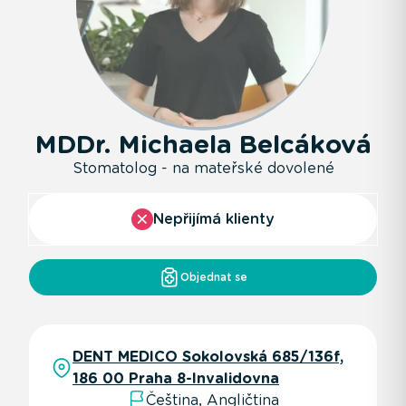
MDDr. Michaela Belcáková
Stomatolog - na mateřské dovolené
Nepřijímá klienty
Objednat se
DENT MEDICO Sokolovská 685/136f,
186 00 Praha 8-Invalidovna
Čeština, Angličtina