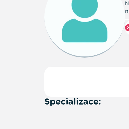
N
n
Specializace: