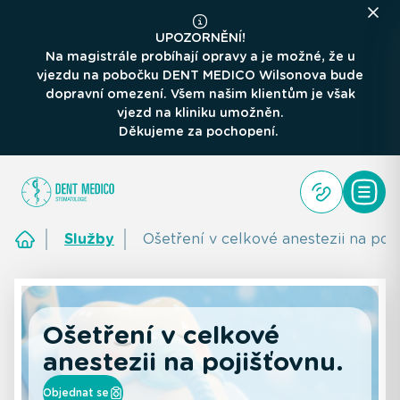
UPOZORNĚNÍ!
Na magistrále probíhají opravy a je možné, že u
vjezdu na pobočku DENT MEDICO Wilsonova bude
dopravní omezení. Všem našim klientům je však
vjezd na kliniku umožněn.
Děkujeme za pochopení.
Služby
Ošetření v celkové anestezii na poji
Ošetření v celkové
anestezii na pojišťovnu.
Objednat se