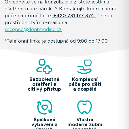
Objednejte se na konzultaci a zjistěte jestli na
ošetření máte nárok. ? Kontaktujte koordinátora
péče na přímé lince:
+420 731 177 374
* nebo
prostřednictvím e-mailu na
recepce@dentmedico.cz
.
*Telefonní linka je dostupná od 9:00 do 17:00.
Bezbolestné
Komplexní
ošetření a
péče pro děti
citlivý přístup
a dospělé
Špičkové
Vlastní
vybavení a
moderní zubní