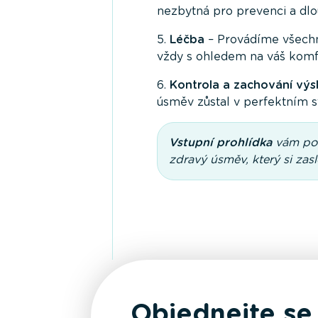
nezbytná pro prevenci a dl
5.
Léčba
– Provádíme všechna
vždy s ohledem na váš komfo
6.
Kontrola a zachování výs
úsměv zůstal v perfektním s
Vstupní prohlídka
vám pos
zdravý úsměv, který si zas
Objednejte se 