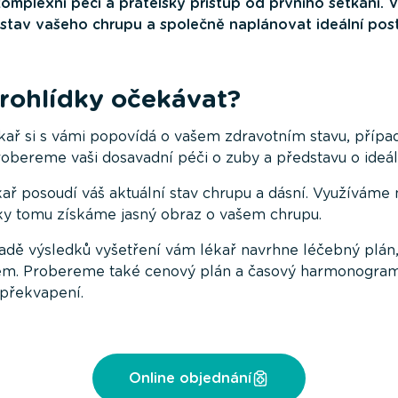
plexní péči a přátelský přístup od prvního setkání. V
tav vašeho chrupu a společně naplánovat ideální post
rohlídky očekávat?
kař si s vámi popovídá o vašem zdravotním stavu, případ
robereme vaši dosavadní péči o zuby a představu o ideá
ař posoudí váš aktuální stav chrupu a dásní. Využíváme
ky tomu získáme jasný obraz o vašem chrupu.
adě výsledků vyšetření vám lékař navrhne léčebný plán
. Probereme také cenový plán a časový harmonogram, a
 překvapení.
Online objednání