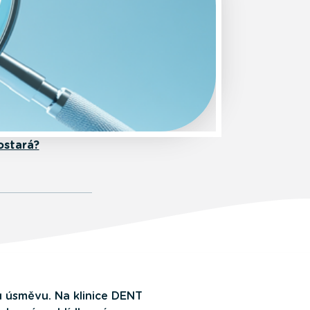
ostará?
u úsměvu. Na klinice DENT