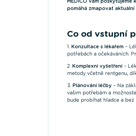
MEDICO vám poskytujeme kom
pomáhá zmapovat aktuální s
Co od vstupní p
1.
Konzultace s lékařem
– Lé
potřebách a očekáváních. P
2.
Komplexní vyšetření
– Lék
metody včetně rentgenu, dí
3.
Plánování léčby
– Na zákl
vašim potřebám a možnostem
bude probíhat hladce a bez