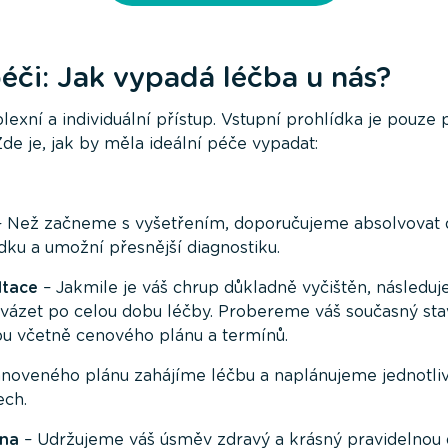
péči: Jak vypadá léčba u nás?
exní a individuální přístup. Vstupní prohlídka je pouze 
 je, jak by měla ideální péče vypadat:
 Než začneme s vyšetřením, doporučujeme absolvovat d
dku a umožní přesnější diagnostiku.
ltace
– Jakmile je váš chrup důkladně vyčištěn, následuj
vázet po celou dobu léčby. Probereme váš současný sta
u včetně cenového plánu a termínů.
anoveného plánu zahájíme léčbu a naplánujeme jednotliv
ech.
ena
– Udržujeme váš úsměv zdravý a krásný pravidelnou d