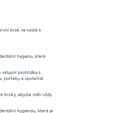
první krok na cestě k
entální hygienu, která
e vstupní prohlídka s
v, potřeby a společně
é kroky, abyste měli vždy
entální hygienou, která je