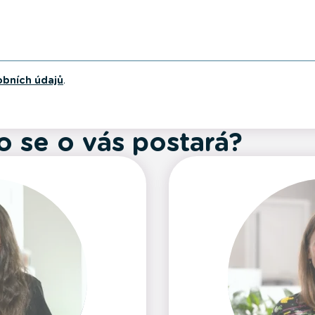
obních údajů
.
o se o vás postará?