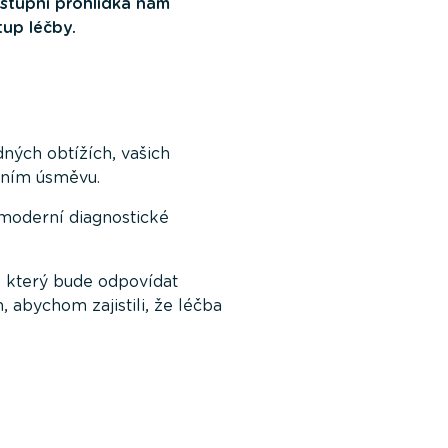
stupní prohlídka nám
up léčby.
ných obtížích, vašich
lním úsměvu.
 moderní diagnostické
, který bude odpovídat
bychom zajistili, že léčba