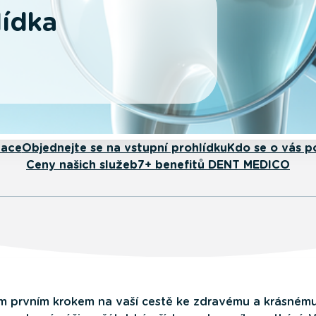
lídka
mace
Objednejte se na vstupní prohlídku
Kdo se o vás p
Ceny našich služeb
7+ benefitů DENT MEDICO
vým prvním krokem na vaší cestě ke zdravému a krásném