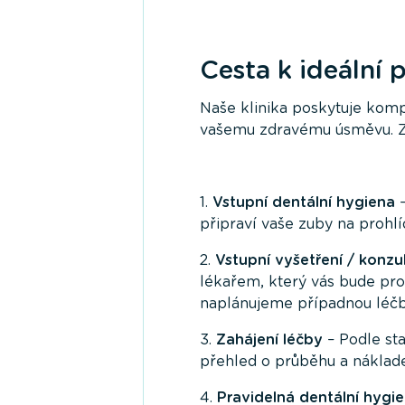
Cesta k ideální 
Naše klinika poskytuje kompl
vašemu zdravému úsměvu. Zde
1.
Vstupní dentální hygiena
–
připraví vaše zuby na prohlí
2.
Vstupní vyšetření / konzu
lékařem, který vás bude pro
naplánujeme případnou léčb
3.
Zahájení léčby
– Podle st
přehled o průběhu a náklad
4.
Pravidelná dentální hygi