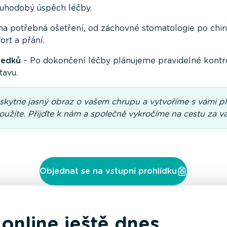
ouhodobý úspěch léčby.
 potřebná ošetření, od záchovné stomatologie po chirur
rt a přání.
ledků
– Po dokončení léčby plánujeme pravidelné kontro
tavu.
kytne jasný obraz o vašem chrupu a vytvoříme s vámi pl
loužíte. Přijďte k nám a společně vykročíme na cestu za 
Objednat se na vstupní prohlídku
online ještě dnes