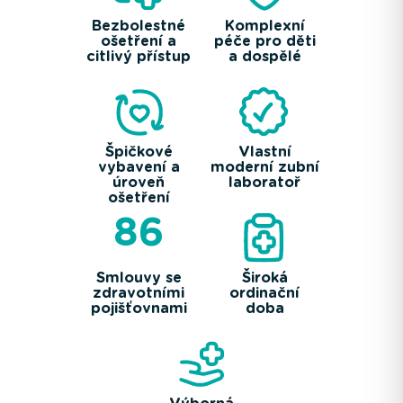
Bezbolestné
Komplexní
ošetření a
péče pro děti
citlivý přístup
a dospělé
Špičkové
Vlastní
vybavení a
moderní zubní
úroveň
laboratoř
ošetření
86
Smlouvy se
Široká
zdravotními
ordinační
pojišťovnami
doba