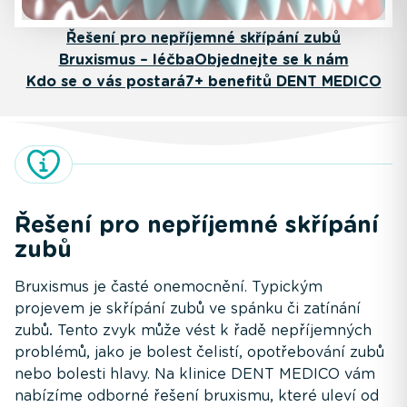
Řešení pro nepříjemné skřípání zubů
Bruxismus – léčba
Objednejte se k nám
Kdo se o vás postará
7+ benefitů DENT MEDICO
Řešení pro nepříjemné skřípání
zubů
Bruxismus je časté onemocnění. Typickým
projevem je skřípání zubů ve spánku či zatínání
zubů
.
Tento zvyk může vést k řadě nepříjemných
problémů, jako je bolest čelistí, opotřebování zubů
nebo bolesti hlavy. Na klinice DENT MEDICO vám
nabízíme odborné řešení bruxismu, které uleví od