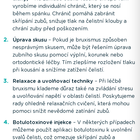
vyrobíme individuální chránič, který se nosí
během spánku. Chránič pomáhá zabránit
skřípání zubů, snižuje tlak na čelistní klouby a
chrání zuby před poškozením.
Úprava skusu
– Pokud je bruxismus způsoben
nesprávným skusem, může být řešením úprava
zubního skusu pomocí výplní, korunek nebo
ortodontické léčby. Tím zlepšíme rozložení tlaku
při kousání a snížíme zatížení čelistí.
Relaxace a uvolňovací techniky
– Při léčbě
bruxismu klademe důraz také na zvládání stresu
a uvolňování napětí v oblasti čelistí. Poskytujeme
rady ohledně relaxačních cvičení, která mohou
pomoci snížit nevědomé zatínání zubů.
Botulotoxinové injekce
– V některých případech
můžeme použít aplikaci botulotoxinu k uvolnění
svalů čelisti, což omezuje skřípání zubů a