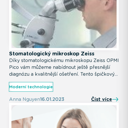
Stomatologický mikroskop Zeiss
Díky stomatologickému mikroskopu Zeiss OPMI
Pico vám můžeme nabídnout ještě přesnější
diagnózu a kvalitnější ošetření. Tento špičkový
nástroj nám umožňuje zobrazit i ty nejmenší
Moderní technologie
detaily, které jsou klíčové pro váš zdravý úsměv.
Anna Nguyen
16.01.2023
Číst více