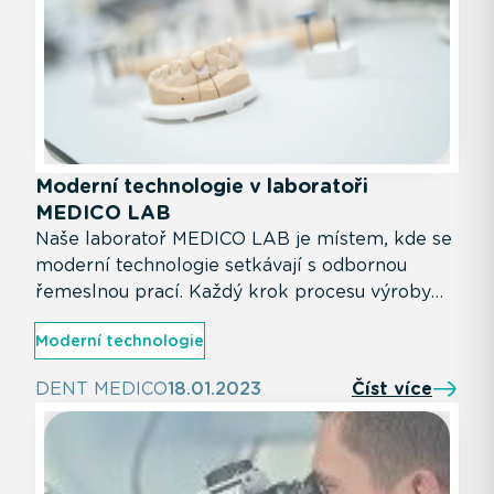
Moderní technologie v laboratoři
MEDICO LAB
Naše laboratoř MEDICO LAB je místem, kde se
moderní technologie setkávají s odbornou
řemeslnou prací. Každý krok procesu výroby
zubních náhrad je podpořen nejnovějšími
Moderní technologie
zařízeními, která nám umožňují zajistit precizní,
rychlé a individuální ošetření. Pojďme se
DENT MEDICO
18.01.2023
Číst více
podívat, jak naše špičkové vybavení přispívá ke
kvalitě péče, kterou u nás nabízíme.