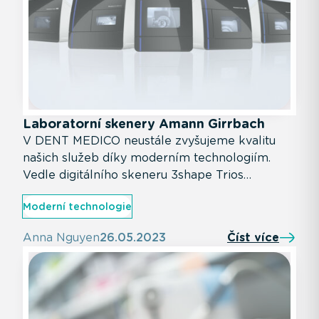
Laboratorní skenery Amann Girrbach
V DENT MEDICO neustále zvyšujeme kvalitu
našich služeb díky moderním technologiím.
Vedle digitálního skeneru 3shape Trios
Wireless Pod jsme nyní pořídili i zbrusu novou
Moderní technologie
laboratorní frézu Amann Girrbach. Tato
kombinace nám umožňuje dosahovat špičkové
Anna Nguyen
26.05.2023
Číst více
přesnosti a rychlosti při výrobě zubních náhrad.