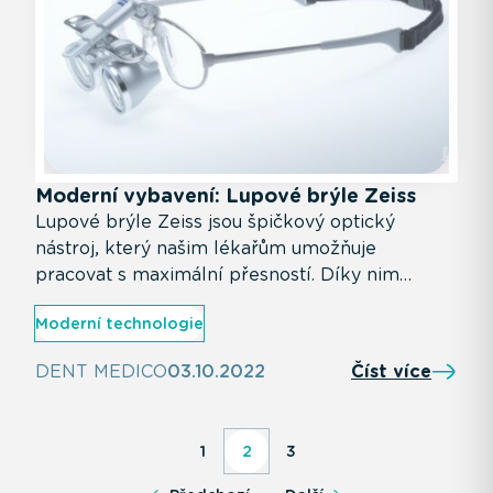
Moderní vybavení: Lupové brýle Zeiss
Lupové brýle Zeiss jsou špičkový optický
nástroj, který našim lékařům umožňuje
pracovat s maximální přesností. Díky nim
můžeme na klinice DENT MEDICO zajistit
Moderní technologie
detailní a šetrné ošetření i při těch
nejsložitějších zákrocích.
DENT MEDICO
03.10.2022
Číst více
1
2
3