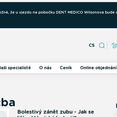
 možné, že u vjezdu na pobočku DENT MEDICO Wilsonova bude
CS
aši specialisté
O nás
Ceník
Online objednání
čba
Bolestivý zánět zubu - Jak se