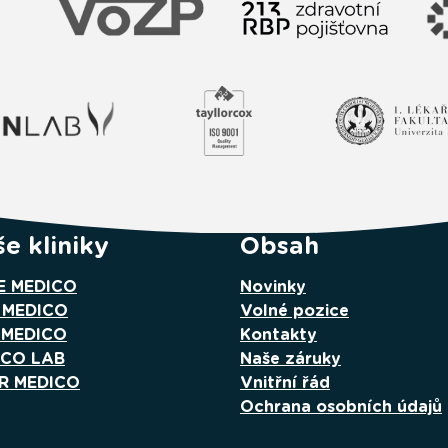
e kliniky
Obsah
E MEDICO
Novinky
 MEDICO
Volné pozice
 MEDICO
Kontakty
ICO LAB
Naše záruky
R MEDICO
Vnitřní řád
Ochrana osobních údajů