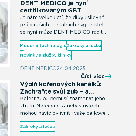
DENT MEDICO je nyní
certifikovaným GBT
pracovištěm
Je nám velkou ctí, že díky usilovné
práci našich dentálních hygienistek
se nyní může DENT MEDICO řadit
mezi certifikovaná pracoviště
Moderní technologie
Zákroky a léčba
využívající technologii Guided Biofilm
Therapy (GBT). Tato moderní metoda
Novinky a služby kliniky
představuje šetrný a vysoce efektivní
způsob profesionální dentální
DENT MEDICO
24.04.2025
hygieny, která se zaměřuje na
Číst více
odstranění zubního biofilmu – hlavní
Výplň kořenových kanálků:
příčiny zánětů dásní a dalších
Zachraňte svůj zub – a
problémů dutiny ústní.
investujte do svého zdraví
Bolest zubu nemusí znamenat jeho
ztrátu. Neléčené záněty v ústech
mohou navíc ovlivnit i vaše celkové
zdraví – od srdce po trávení. Moderní
Zákroky a léčba
endodoncie dokáže zub zachránit,
zabránit komplikacím a zajistit vám