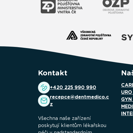
Kontakt
Naš
CAR
+420 225 990 990
URO
recepce@dentmedico.c
GYN
z
MED
INTE
Všechna naše zařízení
poskytují klientům lékařskou
péči v nadstandardním