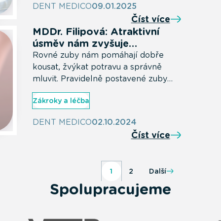
DENT MEDICO
09.01.2025
úlevu bez bolesti. Proč se spokojit se
Číst více
základním ošetřením, když můžete
MDDr. Filipová: Atraktivní
mít precizní péči na míru vašim
úsměv nám zvyšuje
potřebám?
sebevědomí
Rovné zuby nám pomáhají dobře
kousat, žvýkat potravu a správně
mluvit. Pravidelně postavené zuby
nejen lépe koušou, ale také se lépe
Zákroky a léčba
čistí a také lépe vypadají.
DENT MEDICO
02.10.2024
Číst více
1
2
Další
Spolupracujeme