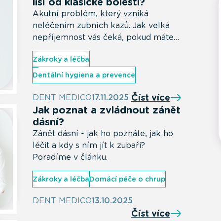
liší od klasické bolesti?
Akutní problém, který vzniká
neléčením zubních kazů. Jak velká
nepříjemnost vás čeká, pokud máte
zánět zubu a jak to řešit?
Zákroky a léčba
Dentální hygiena a prevence
Číst více
DENT MEDICO
17.11.2025
Jak poznat a zvládnout zánět
dásní?
Zánět dásní - jak ho poznáte, jak ho
léčit a kdy s ním jít k zubaři?
Poradíme v článku.
Zákroky a léčba
Domácí péče o chrup
DENT MEDICO
13.10.2025
Číst více