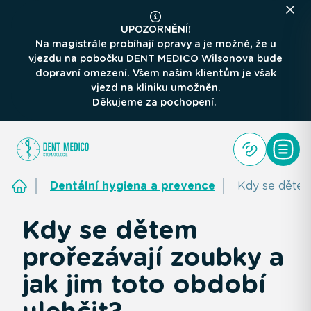
UPOZORNĚNÍ!
Na magistrále probíhají opravy a je možné, že u
vjezdu na pobočku DENT MEDICO Wilsonova bude
dopravní omezení. Všem našim klientům je však
vjezd na kliniku umožněn.
Děkujeme za pochopení.
Dentální hygiena a prevence
Kdy se dětem 
Kdy se dětem
prořezávají zoubky a
jak jim toto období
ulehčit?