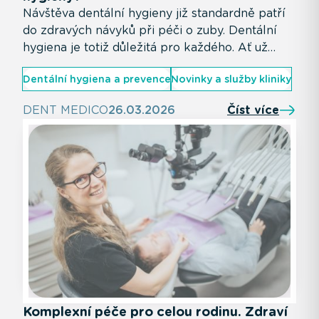
Návštěva dentální hygieny již standardně patří
do zdravých návyků při péči o zuby. Dentální
hygiena je totiž důležitá pro každého. Ať už
řešíte konkrétní potíže, nebo jen chcete mít
Dentální hygiena a prevence
Novinky a služby kliniky
jistotu, že svým zubům dáváte nejlepší péči.
DENT MEDICO
26.03.2026
Číst více
Komplexní péče pro celou rodinu. Zdraví