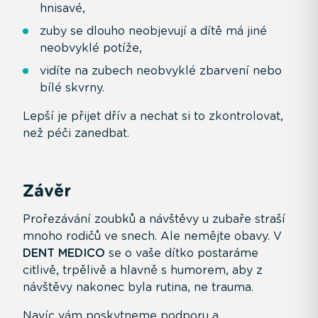
hnisavé,
zuby se dlouho neobjevují a dítě má jiné
neobvyklé potíže,
vidíte na zubech neobvyklé zbarvení nebo
bílé skvrny.
Lepší je přijet dřív a nechat si to zkontrolovat,
než péči zanedbat.
Závěr
Prořezávání zoubků a návštěvy u zubaře straší
mnoho rodičů ve snech. Ale nemějte obavy. V
DENT MEDICO
se o vaše dítko postaráme
citlivě, trpělivě a hlavně s humorem, aby z
návštěvy nakonec byla rutina, ne trauma.
Navíc vám poskytneme podporu a