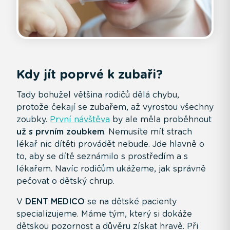
Kdy jít poprvé k zubaři?
Tady bohužel většina rodičů dělá chybu,
protože čekají se zubařem, až vyrostou všechny
zoubky.
První návštěva
by ale měla proběhnout
už s prvním zoubkem
. Nemusíte mít strach
lékař nic dítěti provádět nebude. Jde hlavně o
to, aby se dítě seznámilo s prostředím a s
lékařem. Navíc rodičům ukážeme, jak správně
pečovat o dětský chrup.
V
DENT MEDICO
se na dětské pacienty
specializujeme. Máme tým, který si dokáže
dětskou pozornost a důvěru získat hravě. Při