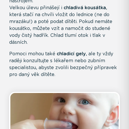
nástrojem.
Velkou úlevu přinášejí i
chladivá kousátka
,
která stačí na chvíli vložit do lednice (ne do
mrazáku!) a poté podat dítěti. Pokud nemáte
kousátko, můžete vzít a namočit do studené
vody čistý hadřík. Chlad tlumí otok i tlak v
dásních.
Pomoci mohou také
chladicí gely
, ale ty vždy
raději konzultujte s lékařem nebo zubním
specialistou, abyste zvolili bezpečný přípravek
pro daný věk dítěte.