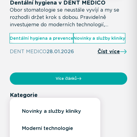
Dentální hygiena v DENT MEDICO
Obor stomatologie se neustále vyvíjí a my se
rozhodli držet krok s dobou. Pravidelně
investujeme do moderních technologií,
vzdělávání našeho týmu i zkvalitňování celkové
Dentální hygiena a prevence
Novinky a služby kliniky
péče. Díky tomu dokážeme klientům nabídnout
dentální hygienu na vysoké odborné úrovni, s
DENT MEDICO
28.01.2026
Číst více
důrazem na komfort a individuální přístup.
Více článků
Kategorie
Novinky a služby kliniky
Moderní technologie