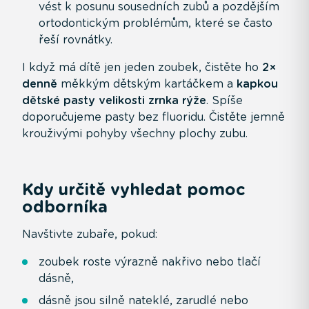
vést k posunu sousedních zubů a pozdějším
ortodontickým problémům, které se často
řeší rovnátky.
I když má dítě jen jeden zoubek, čistěte ho
2×
denně
měkkým dětským kartáčkem a
kapkou
dětské pasty velikosti zrnka rýže
. Spíše
doporučujeme pasty bez fluoridu. Čistěte jemně
krouživými pohyby všechny plochy zubu.
Kdy určitě vyhledat pomoc
odborníka
Navštivte zubaře, pokud:
zoubek roste výrazně nakřivo nebo tlačí
dásně,
dásně jsou silně nateklé, zarudlé nebo