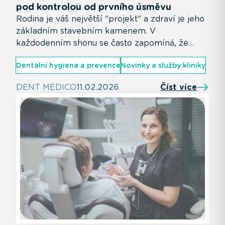
pod kontrolou od prvního úsměvu
Rodina je váš největší "projekt" a zdraví je jeho
základním stavebním kamenem. V
každodenním shonu se často zapomíná, že
péče o úsměv začíná už v prvních dnech života
Dentální hygiena a prevence
Novinky a služby kliniky
dítěte. V DENT MEDICO věříme, že skutečně
moderní stomatologie znamená komplexní
DENT MEDICO
11.02.2026
Číst více
péči pro všechny generace - pod jednou
střechou, v prostředí, kde se cítí dobře děti i
dospělí.