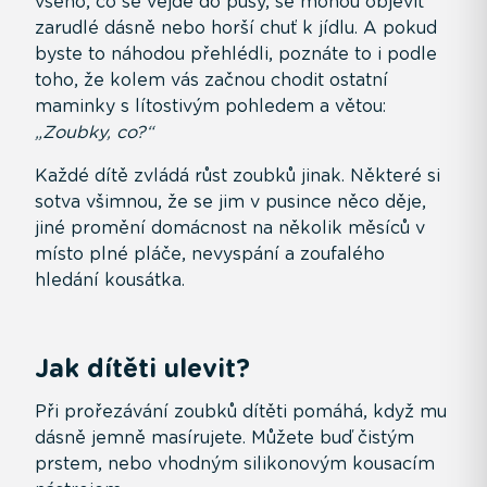
všeho, co se vejde do pusy, se mohou objevit
zarudlé dásně nebo horší chuť k jídlu. A pokud
byste to náhodou přehlédli, poznáte to i podle
toho, že kolem vás začnou chodit ostatní
maminky s lítostivým pohledem a větou:
„Zoubky, co?“
Každé dítě zvládá růst zoubků jinak. Některé si
sotva všimnou, že se jim v pusince něco děje,
jiné promění domácnost na několik měsíců v
místo plné pláče, nevyspání a zoufalého
hledání kousátka.
Jak dítěti ulevit?
Při prořezávání zoubků dítěti pomáhá, když mu
dásně jemně masírujete. Můžete buď čistým
prstem, nebo vhodným silikonovým kousacím