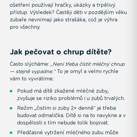
ošetření používají hračky, ukázky a trpělivý
přístup. Výsledek? Častěji děti v pozdějším věku
zubaře nevnímají jako strašáka, což je výhra
pro všechny.
Jak pečovat o chrup dítěte?
Často slýcháme:
„Není třeba čistit mléčný chrup
— stejně vypadne.“
To je omyl a velmi rychle
vám to vyvrátíme:
Pokud má dítě zkažené mléčné zuby,
zvyšuje se riziko problémů i u zubů trvalých.
Režim „čistím si zuby 2× denně“ je třeba
budovat odmalička. Dítě si na to navykne a v
dospělosti s tím nebude tolik bojovat.
Předčasné vytržení mléčného zubu může