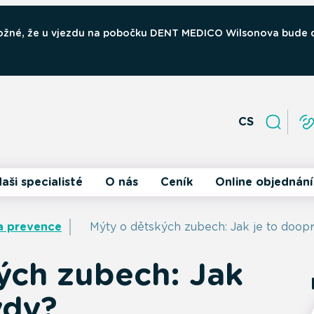
 možné, že u vjezdu na pobočku DENT MEDICO Wilsonova bude
CS
aši specialisté
O nás
Ceník
Online objednání
a prevence
Mýty o dětských zubech: Jak je to doop
ých zubech: Jak
vdy?