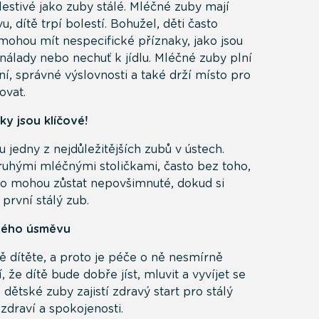
estivé jako zuby stálé. Mléčné zuby mají
 dítě trpí bolestí. Bohužel, děti často
 mohou mít nespecifické příznaky, jako jsou
álady nebo nechuť k jídlu. Mléčné zuby plní
ní, správné výslovnosti a také drží místo pro
ovat.
ky jsou klíčové!
u jedny z nejdůležitějších zubů v ústech.
ruhými mléčnými stoličkami, často bez toho,
to mohou zůstat nepovšimnuté, dokud si
první stálý zub.
avého úsměvu
tě dítěte, a proto je péče o ně nesmírně
, že dítě bude dobře jíst, mluvit a vyvíjet se
ětské zuby zajistí zdravý start pro stálý
zdraví a spokojenosti.