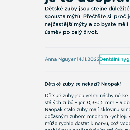
Dětské zuby jsou stejně důležité 
spousta mýtů. Přečtěte si, proč 
nejčastější mýty a co byste měl
úsměv po celý život.
Anna Nguyen
14.11.2022
Dentální hyg
Dětské zuby se nekazí? Naopak!
Dětské zuby jsou velmi náchylné ke 
stálých zubů – jen 0,3-0,5 mm – a ob
Naopak stálé zuby mají sklovinu sil
dočasným zubem mnohem rychleji. A 
může rychle dostat k nervu, což vede