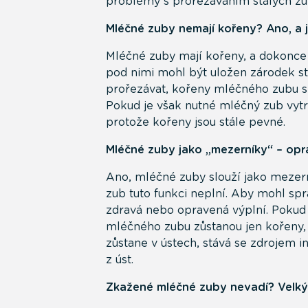
problémy s prořezáváním stálých zu
Mléčné zuby nemají kořeny? Ano, a 
Mléčné zuby mají kořeny, a dokonce 
pod nimi mohl být uložen zárodek st
prořezávat, kořeny mléčného zubu s
Pokud je však nutné mléčný zub vytr
protože kořeny jsou stále pevné.
Mléčné zuby jako „mezerníky“ – opr
Ano, mléčné zuby slouží jako mezern
zub tuto funkci neplní. Aby mohl sp
zdravá nebo opravená výplní. Pokud
mléčného zubu zůstanou jen kořeny, 
zůstane v ústech, stává se zdrojem
z úst.
Zkažené mléčné zuby nevadí? Velký