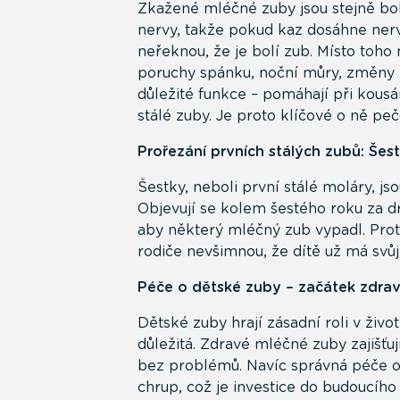
Zkažené mléčné zuby jsou stejně bol
nervy, takže pokud kaz dosáhne nervu,
neřeknou, že je bolí zub. Místo toho
poruchy spánku, noční můry, změny n
důležité funkce – pomáhají při kousá
stálé zuby. Je proto klíčové o ně peč
Prořezání prvních stálých zubů: Šest
Šestky, neboli první stálé moláry, jso
Objevují se kolem šestého roku za d
aby některý mléčný zub vypadl. Pro
rodiče nevšimnou, že dítě už má svůj 
Péče o dětské zuby – začátek zdr
Dětské zuby hrají zásadní roli v živo
důležitá. Zdravé mléčné zuby zajišťují
bez problémů. Navíc správná péče o d
chrup, což je investice do budoucího 