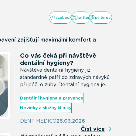
facebook
twitter
pinterest
y
bavení zajišťují maximální komfort a
Co vás čeká při návštěvě
dentální hygieny?
Návštěva dentální hygieny již
standardně patří do zdravých návyků
při péči o zuby. Dentální hygiena je
totiž důležitá pro každého. Ať už
Dentální hygiena a prevence
řešíte konkrétní potíže, nebo jen
chcete mít jistotu, že svým zubům
Novinky a služby kliniky
dáváte nejlepší péči.
DENT MEDICO
26.03.2026
Číst více