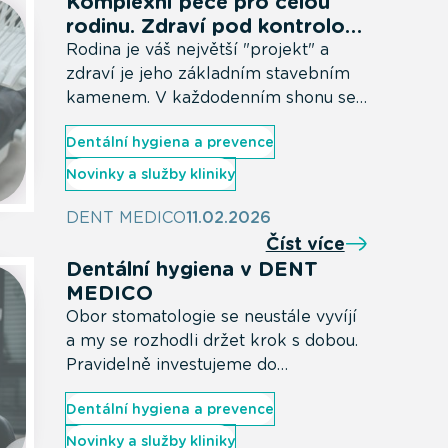
Komplexní péče pro celou
rodinu. Zdraví pod kontrolou
od prvního úsměvu
Rodina je váš největší "projekt" a
zdraví je jeho základním stavebním
kamenem. V každodenním shonu se
často zapomíná, že péče o úsměv
Dentální hygiena a prevence
začíná už v prvních dnech života
dítěte. V DENT MEDICO věříme, že
Novinky a služby kliniky
skutečně moderní stomatologie
znamená komplexní péči pro
DENT MEDICO
11.02.2026
všechny generace - pod jednou
Číst více
střechou, v prostředí, kde se cítí
Dentální hygiena v DENT
dobře děti i dospělí.
MEDICO
Obor stomatologie se neustále vyvíjí
a my se rozhodli držet krok s dobou.
Pravidelně investujeme do
moderních technologií, vzdělávání
Dentální hygiena a prevence
našeho týmu i zkvalitňování celkové
péče. Díky tomu dokážeme klientům
Novinky a služby kliniky