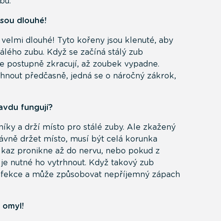
bů.
jsou dlouhé!
velmi dlouhé! Tyto kořeny jsou klenuté, aby
álého zubu. Když se začíná stálý zub
e postupně zkracují, až zoubek vypadne.
hnout předčasně, jedná se o náročný zákrok,
avdu fungují?
íky a drží místo pro stálé zuby. Ale zkažený
rávně držet místo, musí být celá korunka
 kaz pronikne až do nervu, nebo pokud z
je nutné ho vytrhnout. Když takový zub
 infekce a může způsobovat nepříjemný zápach
 omyl!