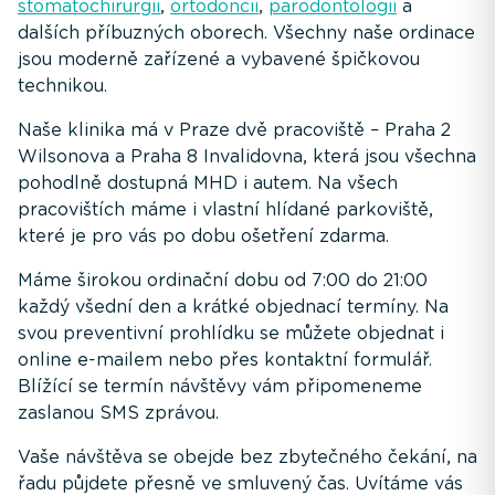
stomatochirurgii
,
ortodoncii
,
parodontologii
a
dalších příbuzných oborech. Všechny naše ordinace
jsou moderně zařízené a vybavené špičkovou
technikou.
Naše klinika má v Praze dvě pracoviště – Praha 2
Wilsonova a Praha 8 Invalidovna, která jsou všechna
pohodlně dostupná MHD i autem. Na všech
pracovištích máme i vlastní hlídané parkoviště,
které je pro vás po dobu ošetření zdarma.
Máme širokou ordinační dobu od 7:00 do 21:00
každý všední den a krátké objednací termíny. Na
svou preventivní prohlídku se můžete objednat i
online e-mailem nebo přes kontaktní formulář.
Blížící se termín návštěvy vám připomeneme
zaslanou SMS zprávou.
Vaše návštěva se obejde bez zbytečného čekání, na
řadu půjdete přesně ve smluvený čas. Uvítáme vás