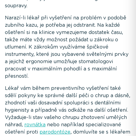
soupravy.
Narazí-li lékař při vyšetření na problém v podobě
zubního kazu, je potřeba jej odstranit. Na každé
ošetření si na klinice vymezujeme dostatek času,
takže máte vždy možnost požádat u zákroku o
utlumení. K zákrokům využíváme špičkové
instrumenty, které jsou vybavené světelnými prvky
a jejichž ergonomie umožňuje stomatologovi
pracovat v maximálním pohodlí a s maximální
přesností.
Lékař vám během preventivního vyšetření také
sdělí pokyny ke správné další péči o chrup a dásně,
zhodnotí vaši dosavadní spolupráci s dentálními
hygienisty a případně vás odkáže na další ošetření.
Vyžaduje-li stav vašeho chrupu zhotovení umělých
náhrad,
rovnátka
nebo například specializované
ošetření proti
parodontóze
, domluvíte se s lékařem