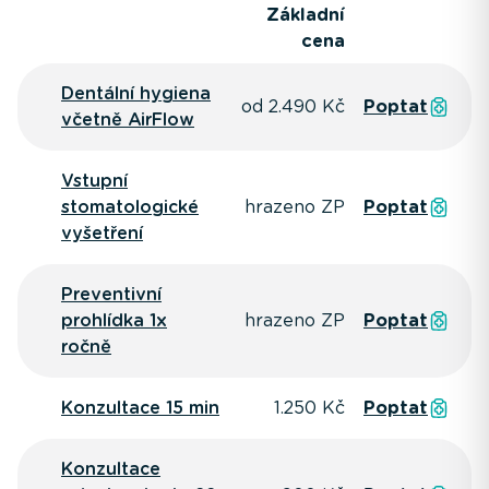
Základní
cena
Dentální hygiena
od 2.490 Kč
Poptat
včetně AirFlow
Vstupní
stomatologické
hrazeno ZP
Poptat
vyšetření
Preventivní
prohlídka 1x
hrazeno ZP
Poptat
ročně
Konzultace 15 min
1.250 Kč
Poptat
Konzultace