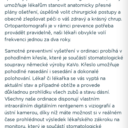
umožňuje lékařům stanovit anatomicky přesné
plány ošetření, úspěšně volit chirurgické postupy a
obecně zlepšovat péči o váš zdravý a krásný chrup.
Ortopantomografii je v rámci prevence potřeba
provádět pravidelně, naši lékaři obvykle volí
frekvenci jednou za dva roky.
Samotné preventivní vyšetření v ordinaci probíhá v
pohodlném křesle, které je součástí stomatologické
soupravy německé výroby KaVo. Křeslo umožňuje
pohodlné nasedání i sesedání a dokonalé
polohování. Lékař či lékařka se vás vyptá na
aktuální stav a případné obtíže a provede
důkladnou prohlídku všech zubů a stavu dásní.
Všechny naše ordinace disponují vlastním
intraorálním digitálním rentgenem s viziografií a
ústní kamerou, díky níž máte možnost si v reálném
čase prohlédnout výsledek lékařského zákroku na
monitoru, který je součástí stomatologické