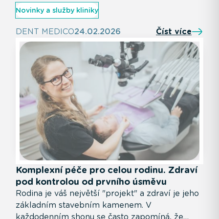
poskytování plně hrazeného ošetření v
Novinky a služby kliniky
analgosedaci
DENT MEDICO
24.02.2026
Číst více
Komplexní péče pro celou rodinu. Zdraví
pod kontrolou od prvního úsměvu
Rodina je váš největší "projekt" a zdraví je jeho
základním stavebním kamenem. V
každodenním shonu se často zapomíná, že