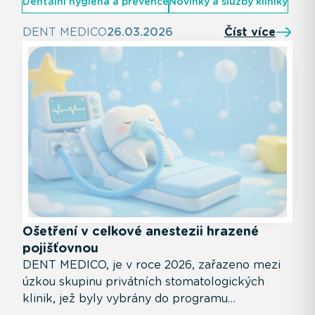
Dentální hygiena a prevence
Novinky a služby kliniky
jistotu, že svým zubům dáváte nejlepší péči.
DENT MEDICO
26.03.2026
Číst více
Ošetření v celkové anestezii hrazené
pojišťovnou
DENT MEDICO, je v roce 2026, zařazeno mezi
úzkou skupinu privátních stomatologických
klinik, jež byly vybrány do programu