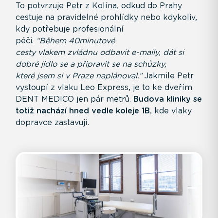
To potvrzuje Petr z Kolína, odkud do Prahy
cestuje na pravidelné prohlídky nebo kdykoliv,
kdy potřebuje profesionální
péči.
“Během 40minutové
cesty vlakem zvládnu odbavit e-maily, dát si
dobré jídlo se a připravit se na schůzky,
které jsem si v Praze naplánoval.”
Jakmile Petr
vystoupí z vlaku Leo Express, je to ke dveřím
DENT MEDICO jen pár metrů.
Budova kliniky se
totiž nachází hned vedle koleje 1B
, kde vlaky
dopravce zastavují.