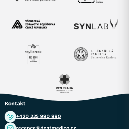
Kontakt
+420 225 990 990
recepce@dentmedico.cz