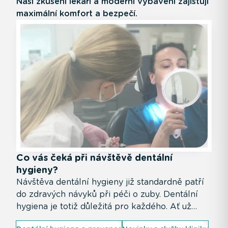
Naši zkušení lékaři a moderní vybavení zajišťují
maximální komfort a bezpečí.
Co vás čeká při návštěvě dentální
hygieny?
Návštěva dentální hygieny již standardně patří
do zdravých návyků při péči o zuby. Dentální
hygiena je totiž důležitá pro každého. Ať už
řešíte konkrétní potíže, nebo jen chcete mít