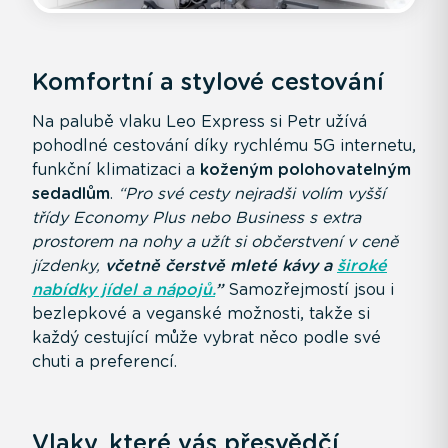
Komfortní a stylové cestování
Na palubě vlaku Leo Express si Petr užívá
pohodlné cestování díky rychlému 5G internetu,
funkční klimatizaci a
koženým polohovatelným
sedadlům
.
“Pro své cesty nejradši volím vyšší
třídy Economy Plus nebo Business s extra
prostorem na nohy a užít si občerstvení v ceně
jízdenky,
včetně čerstvě mleté kávy a
široké
nabídky jídel a nápojů.
”
Samozřejmostí jsou i
bezlepkové a veganské možnosti, takže si
každý cestující může vybrat něco podle své
chuti a preferencí.
Vlaky, které vás přesvědčí