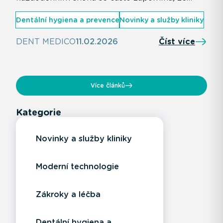
péče o úsměv začíná už v prvních dnech života
Dentální hygiena a prevence
Novinky a služby kliniky
dítěte. V DENT MEDICO věříme, že skutečně
moderní stomatologie znamená komplexní
DENT MEDICO
11.02.2026
Číst více
péči pro všechny generace - pod jednou
střechou, v prostředí, kde se cítí dobře děti i
dospělí.
Více článků
Kategorie
Novinky a služby kliniky
Moderní technologie
Zákroky a léčba
Dentální hygiena a