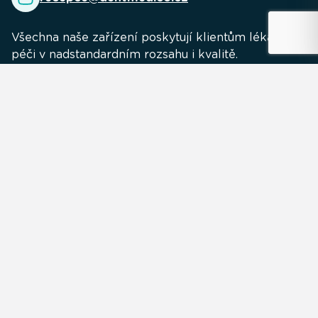
Všechna naše zařízení poskytují klientům lékařskou
péči v nadstandardním rozsahu i kvalitě.
Naše kliniky
CARE MEDICO
URO MEDICO
GYN MEDICO
MEDICO LAB
INTER MEDICO
Obsah
Novinky
Volné pozice