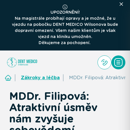
UPOZORNĚNÍ!
Na magistrále probíhají opravy a je možné, že u
vjezdu na pobočku DENT MEDICO Wilsonova bude
dopravní omezení. Všem našim klientům je však
vjezd na kliniku umožněn.
Děkujeme za pochopení.
Zákroky a léčba
MDDr. Filipová: Atraktiv
MDDr. Filipová:
Atraktivní úsměv
nám zvyšuje
sebevědomí