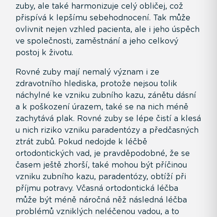
zuby, ale také harmonizuje celý obličej, což
přispívá k lepšímu sebehodnocení. Tak může
ovlivnit nejen vzhled pacienta, ale i jeho úspěch
ve společnosti, zaměstnání a jeho celkový
postoj k životu.
Rovné zuby mají nemalý význam i ze
zdravotního hlediska, protože nejsou tolik
náchylné ke vzniku zubního kazu, zánětu dásní
a k poškození úrazem, také se na nich méně
zachytává plak. Rovné zuby se lépe čistí a klesá
u nich riziko vzniku paradentózy a předčasných
ztrát zubů. Pokud nedojde k léčbě
ortodontických vad, je pravděpodobné, že se
časem ještě zhorší, také mohou být příčinou
vzniku zubního kazu, paradentózy, obtíží při
příjmu potravy. Včasná ortodontická léčba
může být méně náročná něž následná léčba
problémů vzniklých neléčenou vadou, a to