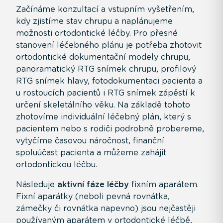
Začínáme konzultací a vstupním vyšetřením,
kdy zjistíme stav chrupu a naplánujeme
možnosti ortodontické léčby. Pro přesné
stanovení léčebného plánu je potřeba zhotovit
ortodontické dokumentační modely chrupu,
panoramatický RTG snímek chrupu, profilový
RTG snímek hlavy, fotodokumentaci pacienta a
u rostoucích pacientů i RTG snímek zápěstí k
určení skeletálního věku. Na základě tohoto
zhotovíme individuální léčebný plán, který s
pacientem nebo s rodiči podrobně probereme,
vytyčíme časovou náročnost, finanční
spoluúčast pacienta a můžeme zahájit
ortodontickou léčbu.
Následuje
aktivní fáze léčby
fixním aparátem.
Fixní aparátky (neboli pevná rovnátka,
zámečky či rovnátka napevno) jsou nejčastěji
používaným aparátem v ortodontické léčbě,