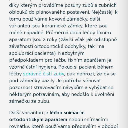
díky kterým provádíme posuny zubů a zubních
oblouků do plánovaného postavení. Nejčastěji k
tomu používáme kovové zámečky, další
variantou jsou keramické zámky, které jsou
méně nápadné. Průměrná doba léčby fixním
aparátem jsou 2 roky (závisí však jak od stupně
závažnosti ortodontické odchylky, tak i na
spolupráci pacienta). Nezbytným
předpokladem pro léčbu fixním aparátem je
vzorná ústní hygiena. Pokud si pacient během
léčby
správně čistí zuby
, pak nehrozí, že by se
pod zámečky kazily. Je potřeba věnovat
pozornost stravovacím návykům a vyhýbat se
některým potravinám, aby nedošlo k uvolnění
zámečku ze zubu.
Další variantou je
léčba snímacím
ortodontickým aparátem
neboli snímacími
rovnátky, které používáme především v období