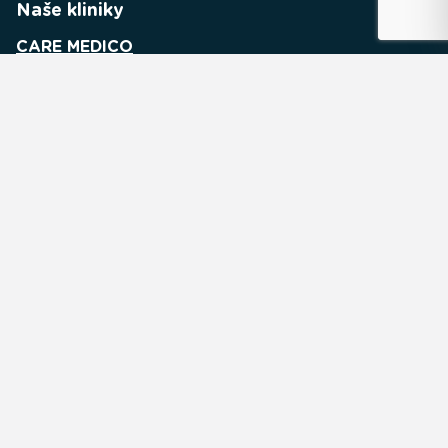
Naše kliniky
CARE MEDICO
URO MEDICO
GYN MEDICO
MEDICO LAB
INTER MEDICO
Obsah
Novinky
Volné pozice
Kontakty
Naše záruky
Vnitřní řád
Ochrana osobních údajů