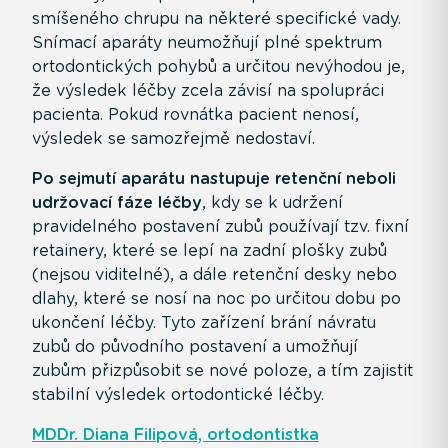
smíšeného chrupu na některé specifické vady.
Snímací aparáty neumožňují plné spektrum
ortodontických pohybů a určitou nevýhodou je,
že výsledek léčby zcela závisí na spolupráci
pacienta. Pokud rovnátka pacient nenosí,
výsledek se samozřejmě nedostaví.
Po sejmutí aparátu nastupuje retenční neboli
udržovací fáze léčby
, kdy se k udržení
pravidelného postavení zubů používají tzv. fixní
retainery, které se lepí na zadní plošky zubů
(nejsou viditelné), a dále retenční desky nebo
dlahy, které se nosí na noc po určitou dobu po
ukončení léčby. Tyto zařízení brání návratu
zubů do původního postavení a umožňují
zubům přizpůsobit se nové poloze, a tím zajistit
stabilní výsledek ortodontické léčby.
MDDr. Diana Filipová, ortodontistka