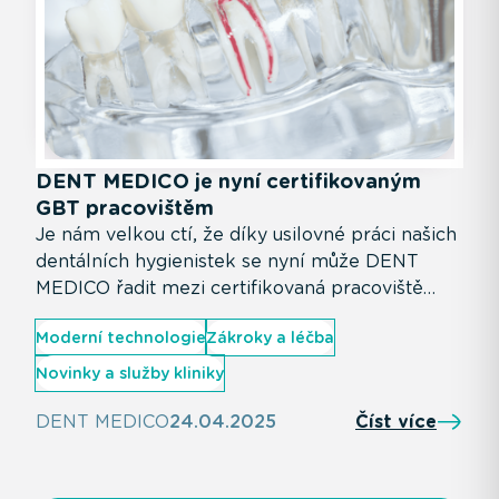
DENT MEDICO je nyní certifikovaným
GBT pracovištěm
Je nám velkou ctí, že díky usilovné práci našich
dentálních hygienistek se nyní může DENT
MEDICO řadit mezi certifikovaná pracoviště
využívající technologii Guided Biofilm Therapy
Moderní technologie
Zákroky a léčba
(GBT). Tato moderní metoda představuje šetrný
a vysoce efektivní způsob profesionální
Novinky a služby kliniky
dentální hygieny, která se zaměřuje na
odstranění zubního biofilmu – hlavní příčiny
DENT MEDICO
24.04.2025
Číst více
zánětů dásní a dalších problémů dutiny ústní.