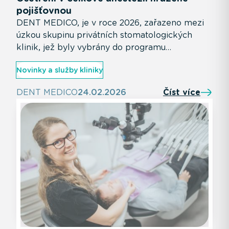
pojišťovnou
DENT MEDICO, je v roce 2026, zařazeno mezi
úzkou skupinu privátních stomatologických
klinik, jež byly vybrány do programu
poskytování plně hrazeného ošetření v
Novinky a služby kliniky
analgosedaci
DENT MEDICO
24.02.2026
Číst více