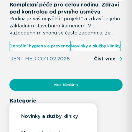
Komplexní péče pro celou rodinu. Zdraví
pod kontrolou od prvního úsměvu
Rodina je váš největší "projekt" a zdraví je jeho
základním stavebním kamenem. V
každodenním shonu se často zapomíná, že
péče o úsměv začíná už v prvních dnech života
Dentální hygiena a prevence
Novinky a služby kliniky
dítěte. V DENT MEDICO věříme, že skutečně
moderní stomatologie znamená komplexní
DENT MEDICO
11.02.2026
Číst více
péči pro všechny generace - pod jednou
střechou, v prostředí, kde se cítí dobře děti i
dospělí.
Více článků
Kategorie
Novinky a služby kliniky