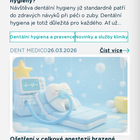
hygieny?
Návštěva dentální hygieny již standardně patří
do zdravých návyků při péči o zuby. Dentální
hygiena je totiž důležitá pro každého. Ať už
řešíte konkrétní potíže, nebo jen chcete mít
Dentální hygiena a prevence
Novinky a služby kliniky
jistotu, že svým zubům dáváte nejlepší péči.
DENT MEDICO
26.03.2026
Číst více
Ošetření v celkové anestezii hrazené