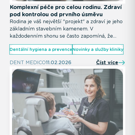
Komplexní péče pro celou rodinu. Zdraví
pod kontrolou od prvního úsměvu
Rodina je váš největší "projekt" a zdraví je jeho
základním stavebním kamenem. V
každodenním shonu se často zapomíná, že
péče o úsměv začíná už v prvních dnech života
Dentální hygiena a prevence
Novinky a služby kliniky
dítěte. V DENT MEDICO věříme, že skutečně
moderní stomatologie znamená komplexní
DENT MEDICO
11.02.2026
Číst více
péči pro všechny generace - pod jednou
střechou, v prostředí, kde se cítí dobře děti i
dospělí.