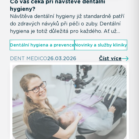
Co vás čeká při návštěvě dentální
hygieny?
Návštěva dentální hygieny již standardně patří
do zdravých návyků při péči o zuby. Dentální
hygiena je totiž důležitá pro každého. Ať už
řešíte konkrétní potíže, nebo jen chcete mít
Dentální hygiena a prevence
Novinky a služby kliniky
jistotu, že svým zubům dáváte nejlepší péči.
DENT MEDICO
26.03.2026
Číst více