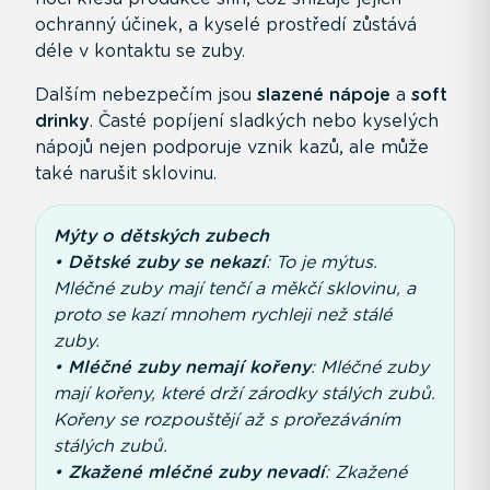
ochranný účinek, a kyselé prostředí zůstává
déle v kontaktu se zuby.
Dalším nebezpečím jsou
slazené nápoje
a
soft
drinky
. Časté popíjení sladkých nebo kyselých
nápojů nejen podporuje vznik kazů, ale může
také narušit sklovinu.
Mýty o dětských zubech
•
Dětské zuby se nekazí
: To je mýtus.
Mléčné zuby mají tenčí a měkčí sklovinu, a
proto se kazí mnohem rychleji než stálé
zuby.
•
Mléčné zuby nemají kořeny
: Mléčné zuby
mají kořeny, které drží zárodky stálých zubů.
Kořeny se rozpouštějí až s prořezáváním
stálých zubů.
•
Zkažené mléčné zuby nevadí
: Zkažené