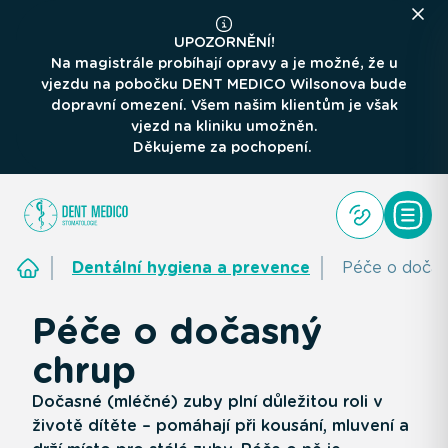
UPOZORNĚNÍ!
Na magistrále probíhají opravy a je možné, že u
vjezdu na pobočku DENT MEDICO Wilsonova bude
dopravní omezení. Všem našim klientům je však
vjezd na kliniku umožněn.
Děkujeme za pochopení.
Dentální hygiena a prevence
Péče o dočas
Péče o dočasný
chrup
Dočasné (mléčné) zuby plní důležitou roli v
životě dítěte – pomáhají při kousání, mluvení a