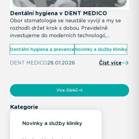
Dentální hygiena v DENT MEDICO
Obor stomatologie se neustále vyvíjí a my se
rozhodli držet krok s dobou. Pravidelně
investujeme do moderních technologií,
vzdělávání našeho týmu i zkvalitňování celkové
Dentální hygiena a prevence
Novinky a služby kliniky
péče. Díky tomu dokážeme klientům nabídnout
dentální hygienu na vysoké odborné úrovni, s
DENT MEDICO
28.01.2026
Číst více
důrazem na komfort a individuální přístup.
Více článků
Kategorie
Novinky a služby kliniky