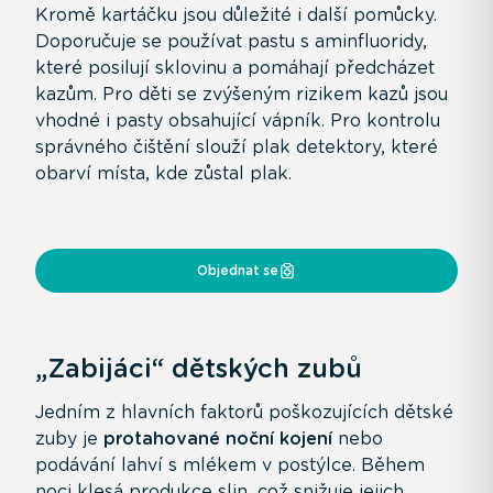
Kromě kartáčku jsou důležité i další pomůcky.
Doporučuje se používat pastu s aminfluoridy,
které posilují sklovinu a pomáhají předcházet
kazům. Pro děti se zvýšeným rizikem kazů jsou
vhodné i pasty obsahující vápník. Pro kontrolu
správného čištění slouží plak detektory, které
obarví místa, kde zůstal plak.
Objednat se
„Zabijáci“ dětských zubů
Jedním z hlavních faktorů poškozujících dětské
zuby je
protahované noční kojení
nebo
podávání lahví s mlékem v postýlce. Během
noci klesá produkce slin, což snižuje jejich