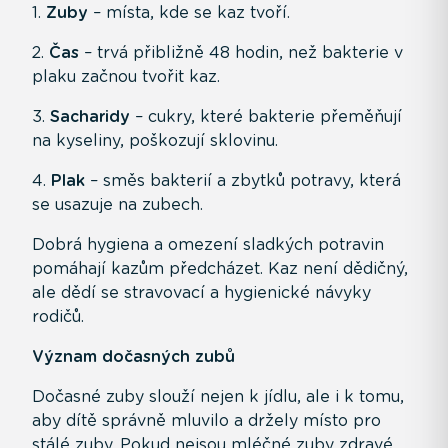
1.
Zuby
– místa, kde se kaz tvoří.
2.
Čas
– trvá přibližně 48 hodin, než bakterie v
plaku začnou tvořit kaz.
3.
Sacharidy
– cukry, které bakterie přeměňují
na kyseliny, poškozují sklovinu.
4.
Plak
– směs bakterií a zbytků potravy, která
se usazuje na zubech.
Dobrá hygiena a omezení sladkých potravin
pomáhají kazům předcházet. Kaz není dědičný,
ale dědí se stravovací a hygienické návyky
rodičů.
Význam dočasných zubů
Dočasné zuby slouží nejen k jídlu, ale i k tomu,
aby dítě správně mluvilo a držely místo pro
stálé zuby. Pokud nejsou mléčné zuby zdravé,