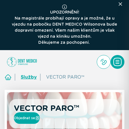
UPOZORNĚNÍ!
Na magistrále probíhají opravy a je možné, že u
vjezdu na pobočku DENT MEDICO Wilsonova bude
dopravní omezení. Všem našim klientům je však
vjezd na kliniku umožněn.
Děkujeme za pochopení.
Služby
VECTOR PARO™
VECTOR PARO™
Objednat se