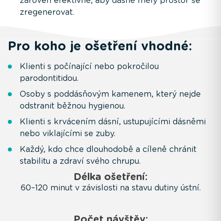
zároveň efektivně, aby dásně měly prostor se
zregenerovat.
Pro koho je ošetření vhodné:
Klienti s počínající nebo pokročilou
parodontitidou.
Osoby s poddásňovým kamenem, který nejde
odstranit běžnou hygienou.
Klienti s krvácením dásní, ustupujícími dásněmi
nebo viklajícími se zuby.
Každý, kdo chce dlouhodobě a cíleně chránit
stabilitu a zdraví svého chrupu.
Délka ošetření:
60–120 minut v závislosti na stavu dutiny ústní.
Počet návštěv: