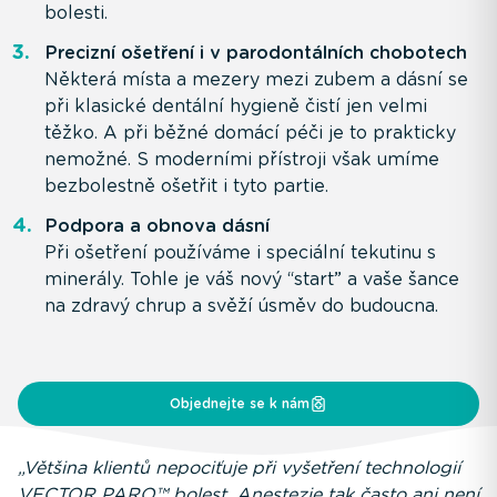
bolesti.
Precizní ošetření i v parodontálních chobotech
Některá místa a mezery mezi zubem a dásní se
při klasické dentální hygieně čistí jen velmi
těžko. A při běžné domácí péči je to prakticky
nemožné. S moderními přístroji však umíme
bezbolestně ošetřit i tyto partie.
Podpora a obnova dásní
Při ošetření používáme i speciální tekutinu s
minerály. Tohle je váš nový “start” a vaše šance
na zdravý chrup a svěží úsměv do budoucna.
Objednejte se k nám
„Většina klientů nepociťuje při vyšetření technologií
VECTOR PARO™ bolest. Anestezie tak často ani není