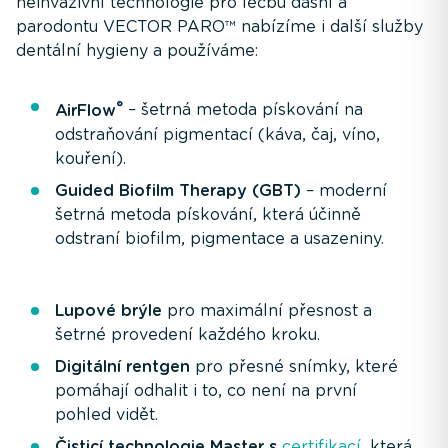
neinvazivní technologie pro léčbu dásní a
parodontu VECTOR PARO™ nabízíme i další služby
dentální hygieny a používáme:
®
AirFlow
– šetrná metoda pískování na
odstraňování pigmentací (káva, čaj, víno,
kouření).
Guided Biofilm Therapy (GBT)
– moderní
šetrná metoda pískování, která účinně
odstraní biofilm, pigmentace a usazeniny.
Lupové brýle
pro maximální přesnost a
šetrné provedení každého kroku.
Digitální rentgen
pro přesné snímky, které
pomáhají odhalit i to, co není na první
pohled vidět.
Čisticí technologie Master s
certifikací
, která