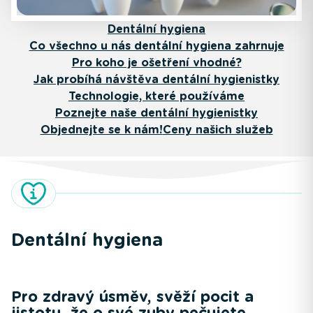
Dentální hygiena
Co všechno u nás dentální hygiena zahrnuje
Pro koho je ošetření vhodné?
Jak probíhá návštěva dentální hygienistky
Technologie, které používáme
Poznejte naše dentální hygienistky
Objednejte se k nám!
Ceny našich služeb
Dentální hygiena
Pro zdravý úsměv, svěží pocit a
jistotu, že o své zuby pečujete