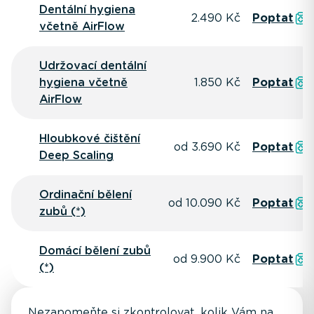
Dentální hygiena
2.490 Kč
Poptat
včetně AirFlow
Udržovací dentální
hygiena včetně
1.850 Kč
Poptat
AirFlow
Hloubkové čištění
od 3.690 Kč
Poptat
Deep Scaling
Ordinační bělení
od 10.090 Kč
Poptat
zubů (*)
Domácí bělení zubů
od 9.900 Kč
Poptat
(*)
Nezapomeňte si zkontrolovat, kolik Vám na