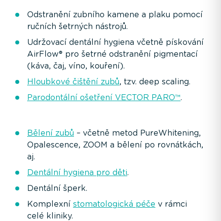
Odstranění zubního kamene a plaku pomocí
ručních šetrných nástrojů.
Udržovací dentální hygiena včetně pískování
AirFlow® pro šetrné odstranění pigmentací
(káva, čaj, víno, kouření).
Hloubkové čištění zubů
, tzv. deep scaling.
Parodontální ošetření VECTOR PARO™
.
Bělení zubů
– včetně metod PureWhitening,
Opalescence, ZOOM a bělení po rovnátkách,
aj.
Dentální hygiena pro děti
.
Dentální šperk.
Komplexní
stomatologická péče
v rámci
celé kliniky.