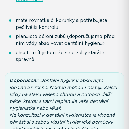
máte rovnátka či korunky a potřebujete
pečlivější kontrolu
plánujete bělení zubů (doporučujeme před
ním vždy absolvovat dentální hygienu)
chcete mít jistotu, že se o zuby staráte
správně
Doporučení
: Dentální hygienu absolvujte
ideálně 2× ročně. Někteří mohou i častěji. Záleží
vždy na stavu vašeho chrupu a nutnosti další
péče, kterou s vámi naplánuje vaše dentální
hygienistka nebo lékař.
Na konzultaci k dentální hygienistce je vhodné
přinést si s sebou vlastní hygienické pomůcky –
zubní kartáček, mezizubní kartáčky atd.