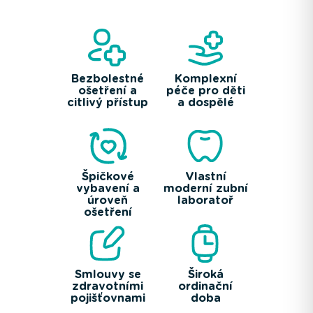
Bezbolestné
Komplexní
ošetření a
péče pro děti
citlivý přístup
a dospělé
Špičkové
Vlastní
vybavení a
moderní zubní
úroveň
laboratoř
ošetření
Smlouvy se
Široká
zdravotními
ordinační
pojišťovnami
doba