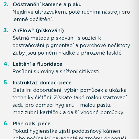
Odstranění kamene a plaku
Nejdříve ultrazvukem, poté ručními nástroji pro
jemné dočištění.
AirFlow® (pískování)
Šetrná metoda pískování sloužící k
odstraňování pigmentací a povrchové nečistoty.
Zuby jsou po něm hladké a přirozeně lesklé.
Leštění a fluoridace
Posílení skloviny a snížení citlivosti.
Instruktáž domácí péče
Detailní doporučení, výběr pomůcek a ukázka
techniky čištění. Získáte také malou startovací
sadu pro domácí hygienu – malou pastu,
mezizubní kartáček a další vhodné pomůcky.
Plán další péče
Pokud hygienistka zjistí poddásňový kámen
nebo počínající paradontální změny, doporučí