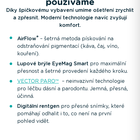
používáme
Díky špičkovému vybavení umíme ošetření zrychlit
a zpřesnit. Moderní technologie navíc zvyšují
komfort.
®
AirFlow
– šetrná metoda pískování na
odstraňování pigmentací (káva, čaj, víno,
kouření).
Lupové brýle EyeMag Smart
pro maximální
přesnost a šetrné provedení každého kroku.
VECTOR PARO™
– neinvazivní technologie
pro léčbu dásní a parodontu. Jemná, přesná,
účinná.
Digitální rentgen
pro přesné snímky, které
pomáhají odhalit i to, co není na první
pohled vidět.