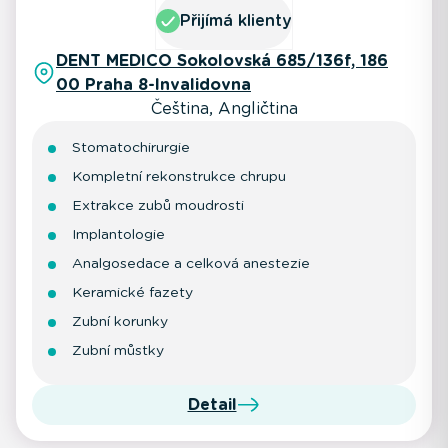
Přijímá klienty
DENT MEDICO Sokolovská 685/136f, 186
00 Praha 8-Invalidovna
Čeština, Angličtina
Stomatochirurgie
Kompletní rekonstrukce chrupu
Extrakce zubů moudrosti
Implantologie
Analgosedace a celková anestezie
Keramické fazety
Zubní korunky
Zubní můstky
Detail