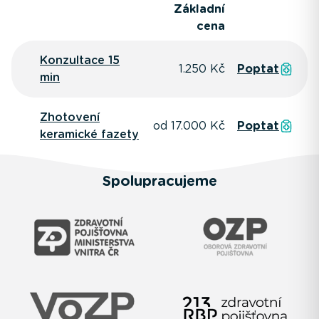
Základní
cena
Konzultace 15
1.250 Kč
Poptat
min
Zhotovení
od 17.000 Kč
Poptat
keramické fazety
Spolupracujeme