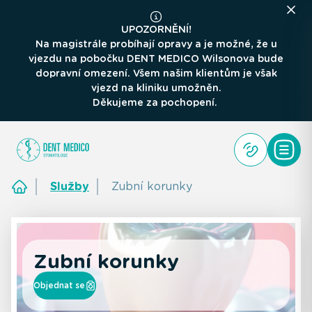
UPOZORNĚNÍ!
Na magistrále probíhají opravy a je možné, že u
vjezdu na pobočku DENT MEDICO Wilsonova bude
dopravní omezení. Všem našim klientům je však
vjezd na kliniku umožněn.
Děkujeme za pochopení.
Služby
Zubní korunky
Zubní korunky
Objednat se