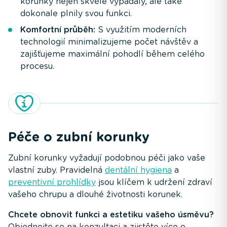
korunky nejen skvěle vypadaly, ale také
dokonale plnily svou funkci.
Komfortní průběh:
S využitím moderních
technologií minimalizujeme počet návštěv a
zajišťujeme maximální pohodlí během celého
procesu.
Péče o zubní korunky
Zubní korunky vyžadují podobnou péči jako vaše
vlastní zuby. Pravidelná
dentální hygiena
a
preventivní prohlídky
jsou klíčem k udržení zdraví
vašeho chrupu a dlouhé životnosti korunek.
Chcete obnovit funkci a estetiku vašeho úsměvu?
Objednejte se na konzultaci a zjistěte více o